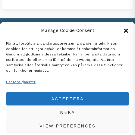
I
INDUSTRIELLT
TRÄSKYDD
2025
–
INFORMATION
OCH
ANMÄLAN
Manage Cookie Consent
Kontakta oss
För att förbättra användarupplevelsen använder vi teknik som
Cookie Policy
cookies för att lagra och/eller komma åt enhetsinformation.
Genom att godkänna dessa tekniker kan vi behandla data som
Sekretesspolicy
surfbeteende eller unika ID:n på denna webbplats. Att inte
Imprint
samtycka eller återkalla samtycke kan påverka vissa funktioner
och funktioner negativt.
Ansvarsfriskrivning
Terms and Conditions
Hantera tjänster
ACCEPTERA
NEKA
Copyright © 2026 Träskyddsinstitutet
VIEW PREFERENCES