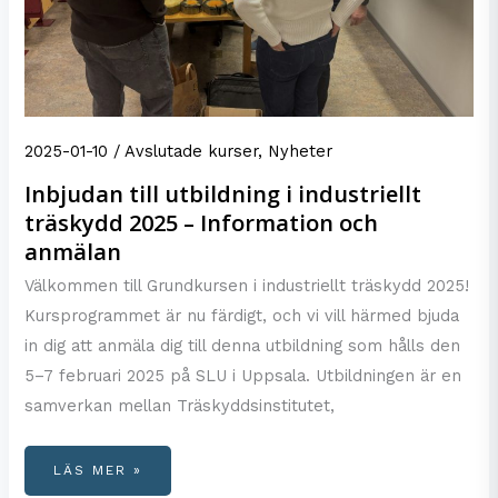
2025-01-10
/
Avslutade kurser
,
Nyheter
Inbjudan till utbildning i industriellt
träskydd 2025 – Information och
anmälan
Välkommen till Grundkursen i industriellt träskydd 2025!
Kursprogrammet är nu färdigt, och vi vill härmed bjuda
in dig att anmäla dig till denna utbildning som hålls den
5–7 februari 2025 på SLU i Uppsala. Utbildningen är en
samverkan mellan Träskyddsinstitutet,
INBJUDAN
LÄS MER »
TILL
UTBILDNING