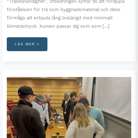
“Träbeständighet”. Utbildningen syftar till att fördjupa
förståelsen för trä som byggnadsmaterial och dess
förmåga att erbjuda lång livslängd med minimalt
klimatavtryck. Kursen passar dig som som […]
ANMÄLAN
LÄS MER »
ÖPPEN
TILL
KURSEN
I
TRÄBESTÄNDIGHET
2025