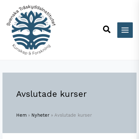
Hoppa
till
innehåll
Sök
Avslutade kurser
Hem
Nyheter
Avslutade kurser