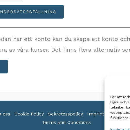
edan har ett konto kan du skapa ett konto oc
flera av våra kurser. Det finns flera alternativ so
A
För att för
lagra och/
tekniker k
webbplats.
a oss
Cookie Policy
Sekretesspolicy
Imprint
Ansvarsfr
funktioner 
Terms and Conditions
Hantera tjä