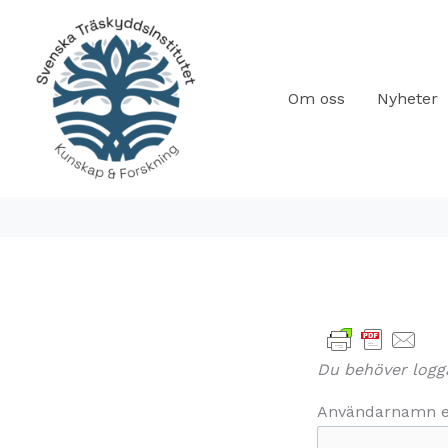
Hoppa
till
innehåll
Om oss
Nyheter
Du behöver logga 
Användarnamn el