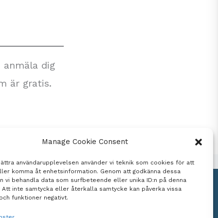
h anmäla dig
m är gratis.
Manage Cookie Consent
bättra användarupplevelsen använder vi teknik som cookies för att
eller komma åt enhetsinformation. Genom att godkänna dessa
an vi behandla data som surfbeteende eller unika ID:n på denna
 Att inte samtycka eller återkalla samtycke kan påverka vissa
iskrivning
och funktioner negativt.
nster