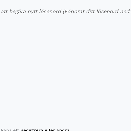
tt begära nytt lösenord (
Förlorat ditt lösenord ned
skapa ett
Registrera eller ändra