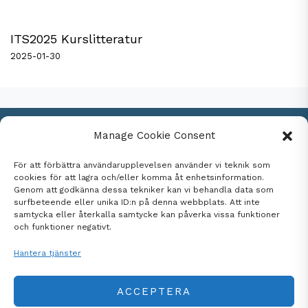
ITS2025 Kurslitteratur
2025-01-30
Manage Cookie Consent
Kontakta oss
För att förbättra användarupplevelsen använder vi teknik som
Cookie Policy
cookies för att lagra och/eller komma åt enhetsinformation.
Genom att godkänna dessa tekniker kan vi behandla data som
Sekretesspolicy
surfbeteende eller unika ID:n på denna webbplats. Att inte
Imprint
samtycka eller återkalla samtycke kan påverka vissa funktioner
och funktioner negativt.
Ansvarsfriskrivning
Terms and Conditions
Hantera tjänster
ACCEPTERA