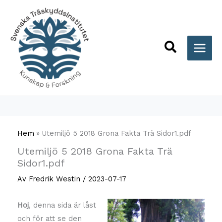
Hoppa
till
innehåll
Sök
Hem
Utemiljö 5 2018 Grona Fakta Trä Sidor1.pdf
Utemiljö 5 2018 Grona Fakta Trä
Sidor1.pdf
Av
Fredrik Westin
/
2023-07-17
Hoj
, denna sida är låst
och för att se den