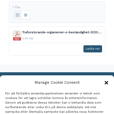
1 file
Traforstorande-organismer-o-bestandighet-2020.pdf
4.84 MB
Ladda ner
Manage Cookie Consent
Kontakta oss
För att förbättra användarupplevelsen använder vi teknik som
Cookie Policy
cookies för att lagra och/eller komma åt enhetsinformation.
Genom att godkänna dessa tekniker kan vi behandla data som
Sekretesspolicy
surfbeteende eller unika ID:n på denna webbplats. Att inte
Imprint
samtycka eller återkalla samtycke kan påverka vissa funktioner