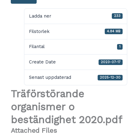
Ladda ner
233
Filstorlek
4.84 MB
Filantal
1
Create Date
2023-07-17
Senast uppdaterad
2025-12-30
Träförstörande
organismer o
beständighet 2020.pdf
Attached Files