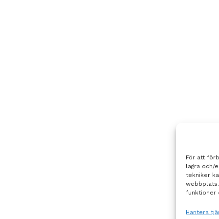
För att för
lagra och/
tekniker k
webbplats.
funktioner 
Hantera tjä